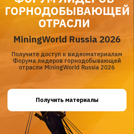
MiningWorld Russia 2026
Получите доступ к видеоматериалам
Форума лидеров горнодобывающей
отрасли MiningWorld Russia 2026
Получить материалы