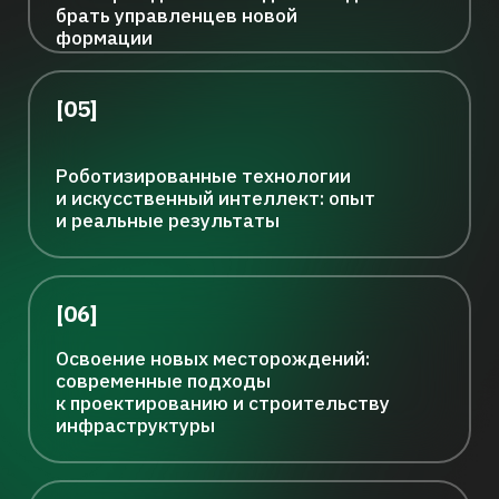
задачи для отрасли
[08]
Технологический экспорт:
упаковка российских решений под
требования зарубежных рынков
[09]
Лучшие стратегии повышения
операционной эффективности
предприятий