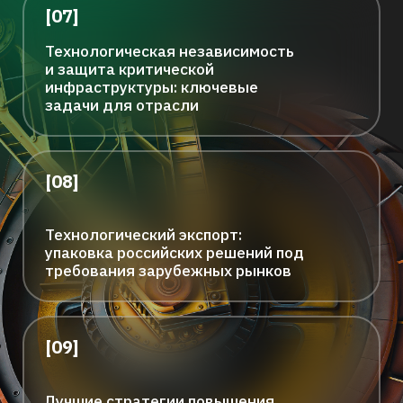
Как прошел Форум
лидеров
горнодобывающей
отрасли 2025?
93
Спикера из
71
компаний
1200
Офлайн и онлайн
участников
14
Наград в рамках
конкурса «Горная
индустрия 4.0»