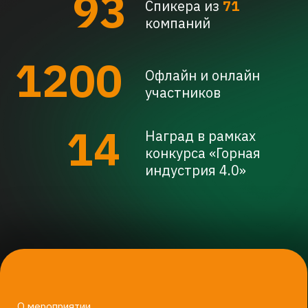
в управлении горнодобывающими
предприятиями и обеспечении безопасности,
а также делятся успешными кейсами цифровой
трансформации.
Седьмой год подряд соорганизатором деловой
программы выступает
Группа компаний «Цифра»
— ведущий
российский разработчик IT-решений для
повышения эффективности и безопасности
горнодобывающей индустрии.