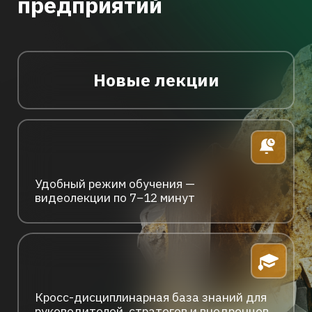
Никель, ЕВРАЗ, NordGold, Полиметал,
Полюс, СДС-Уголь, ArcelorMittal, OCP,
Северсталь, Павлик и многим других
Узнать больше →
Следите за новостями,
мероприятиями
и внедренными кейсами
Цифры в телеграм