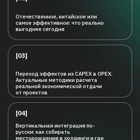
месторождения в холдинги и где
брать управленцев новой
формации
[05]
Роботизированные технологии
и искусственный интеллект: опыт
и реальные результаты
[06]
Освоение новых месторождений:
современные подходы
к проектированию и строительству
инфраструктуры
[07]
Технологическая независимость
и защита критической
инфраструктуры: ключевые