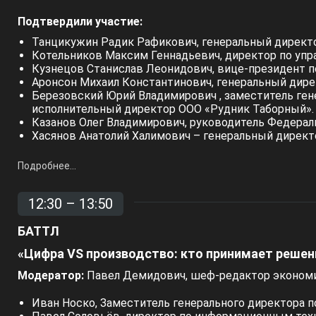
Направлен на поощрение инженерных и IT-
Подтвердили участие:
команд, реализующих цифровые проекты,
а также на популяризацию наиболее
Танцикужин Радик Рафикович, генеральный дирек
эффективных практик повышения безопасности
Котельников Максим Геннадьевич, директор по уп
и эффективности горной индустрии
Кузнецов Станислав Леонидович, вице-президент п
Аронсон Михаил Константинович, генеральный дире
Приглашаем к участию
Березовский Юрий Владимирович , заместитель ге
исполнительный директор ООО «Рудник Таборный».
в 2027 году!
Казанов Олег Владимирович, руководитель Федерал
Хасянов Анатолий Халимович – генеральный дирек
Подробнее...
12:30 – 13:50
БАТТЛ
«Цифра VS производство: кто принимает решени
Модератор:
Павел Демидович, шеф-редактор экономи
Иван Носко, Заместитель генерального директора 