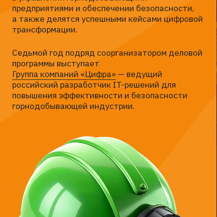
03
IT- и техническим
директорам
04
Главным инженерам
и механикам
05
Руководителям
и специалистам планово-
экономических отделов
06
Поставщикам
промышленного
оборудования