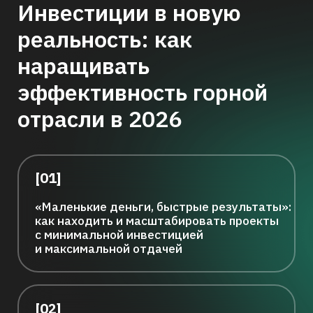
с минимальной инвестицией
и максимальной отдачей
[02]
Отечественное, китайское или
самое эффективное: что реально
выгоднее сегодня
[03]
Переход эффектов из CAPEX в OPEX.
Актуальные методики расчета
реальной экономической отдачи
от проектов
[04]
Вертикальная интеграция по-
русски: как собирать