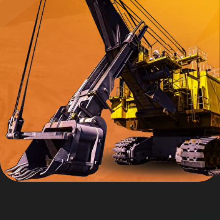
Инвестиции в новую
реальность: как
наращивать
эффективность горной
отрасли в 2026
[01]
«Маленькие деньги, быстрые результаты»:
как находить и масштабировать проекты