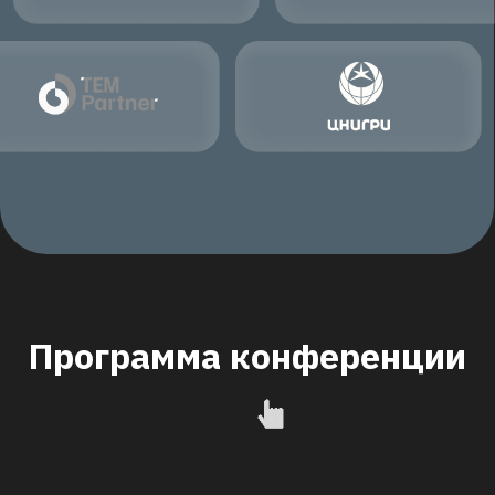
Время узнать
об актуальных трендах
и практиках Индустрии
4.0 в горной
промышленности!