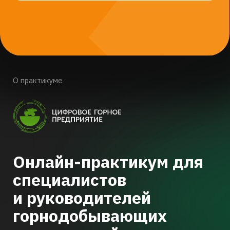
компания ИТ-отрасли. Цифра повышает
эффективность и безопасность
промышленных производств с помощью
индустриальных цифровых решений
и роботизированной техники.
Дивизион «Горная промышленность» более
30 лет работает с крупнейшими
добывающими холдингами мира
и сформировал портфель решений для
эффективного управления
горнотранспортным комплексом:
от буровзрывных работ и управления
выемкой до внедрения роботизированного
транспорта и продвинутой аналитики.
Продукты подтвердили свою
эффективность и работают на более 70
промышленных производствах в странах
СНГ, Европы, Юго-Восточной Азии, Африки
и Латинской Америки. Ежедневно команда
дивизиона оказывает поддержку таким
клиентам, как СУЭК, НЛМК, Норильский