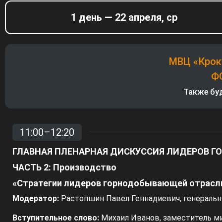
1 день — 22 апреля, ср
Получить материалы
МВЦ «Кроку
Ф
Также бу
11:00–12:20
О премии
ГЛАВНАЯ ПЛЕНАРНАЯ ДИСКУССИЯ ЛИДЕРОВ 
Премия Горная
ЧАСТЬ 2: Производство
индустрия 4.0
«Стратегии лидеров горнодобывающей отрасли
Модератор:
Растопшин Павел Геннадиевич, генеральн
Конкурс эффективных цифровых проектов
горнодобывающих предприятий
Вступительное слово:
Михаил Иванов, заместитель м