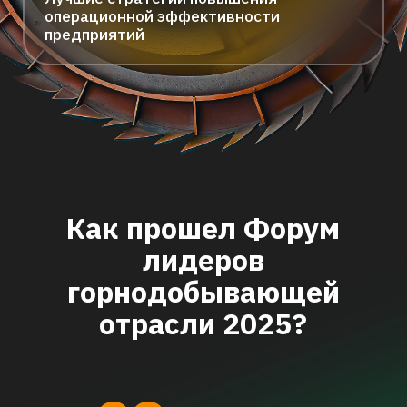
О мероприятии
MiningWorld Russia
— это
самая масштабная
выставка машин
и оборудования для
горнодобывающей
и горнообрабатывающей
промышленности
в России
Каждый год выставка сопровождается
насыщенной деловой программой, в рамках
которой участники обсуждают актуальные
вопросы отрасли, технологии и тренды