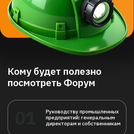
07
Разработчикам IT-решений
и интеграторам
Представителям органов
08
государственной власти,
ассоциаций, фондов,
институтов развития
Спикеры — эксперты
из ведущих компаний